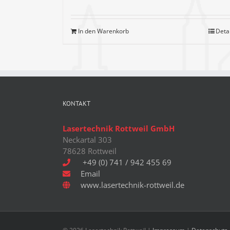
In den Warenkorb
Deta
KONTAKT
Lasertechnik Rottweil GmbH
Neckartal 303
78628 Rottweil
+49 (0) 741 / 942 455 69
Email
www.lasertechnik-rottweil.de