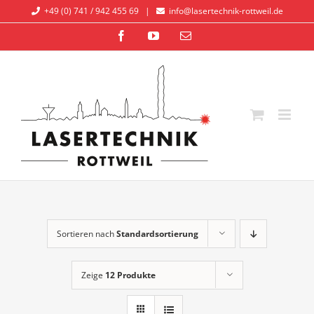
Zum
+49 (0) 741 / 942 455 69
|
info@lasertechnik-rottweil.de
Inhalt
Facebook
YouTube
E-
springen
Mail
Sortieren nach
Standardsortierung
Zeige
12 Produkte