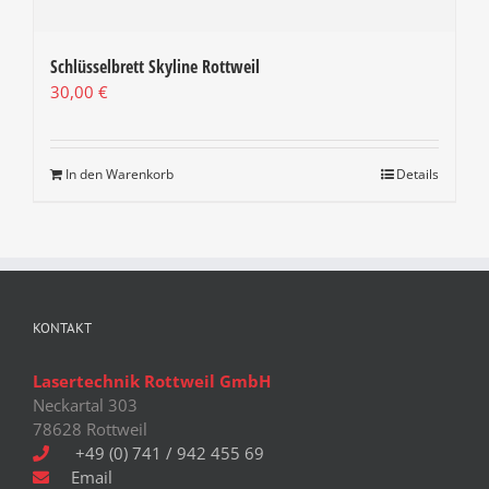
Schlüsselbrett Skyline Rottweil
30,00
€
In den Warenkorb
Details
KONTAKT
Lasertechnik Rottweil GmbH
Neckartal 303
78628 Rottweil
+49 (0) 741 / 942 455 69
Email