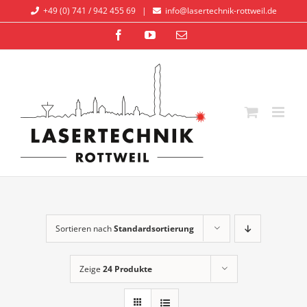
Zum
+49 (0) 741 / 942 455 69
|
info@lasertechnik-rottweil.de
Inhalt
Facebook
YouTube
E-
springen
Mail
Sortieren nach
Standardsortierung
Zeige
24 Produkte