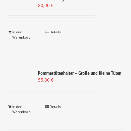
Optionen
80,00
€
können
auf
der
Produktseite
In den
Details
gewählt
Warenkorb
werden
Pommestütenhalter – Große und Kleine Tüten
55,00
€
In den
Details
Warenkorb