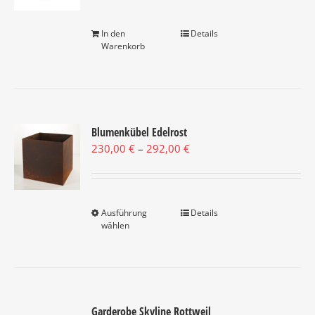
In den
Details
Warenkorb
Blumenkübel Edelrost
Preisspanne:
230,00
€
–
292,00
€
230,00 €
bis
292,00 €
Ausführung
Dieses
Details
wählen
Produkt
weist
mehrere
Varianten
auf.
Die
Garderobe Skyline Rottweil