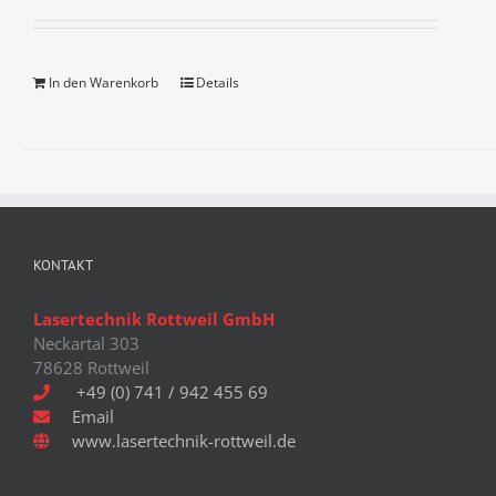
In den Warenkorb
Details
KONTAKT
Lasertechnik Rottweil GmbH
Neckartal 303
78628 Rottweil
+49 (0) 741 / 942 455 69
Email
www.lasertechnik-rottweil.de