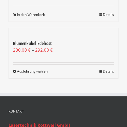
In den Warenkorb
Details
Blumenkübel Edelrost
Preisspanne:
230,00
€
–
292,00
€
230,00 €
bis
292,00 €
Ausführung wählen
Dieses
Details
Produkt
weist
mehrere
Varianten
auf.
Die
KONTAKT
Optionen
können
Lasertechnik Rottweil GmbH