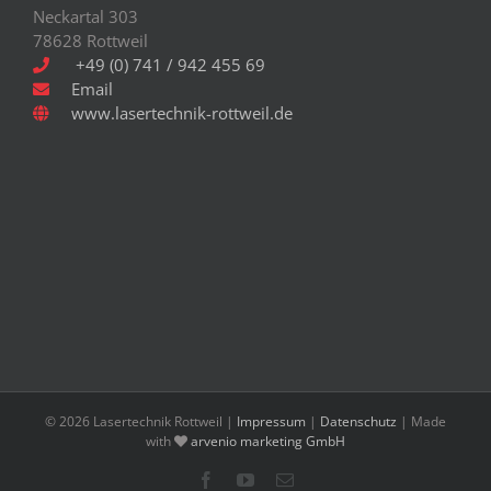
auf
Neckartal 303
der
78628 Rottweil
Produktseite
+49 (0) 741 / 942 455 69
gewählt
Email
werden
www.lasertechnik-rottweil.de
©
2026 Lasertechnik Rottweil |
Impressum
|
Datenschutz
| Made
with
arvenio marketing GmbH
Facebook
YouTube
E-