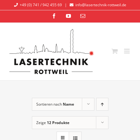
Zum
+49 (0) 741 / 942 455 69
|
info@lasertechnik-rottweil.de
Inhalt
Facebook
YouTube
E-
springen
Mail
Sortieren nach
Name
Zeige
12 Produkte