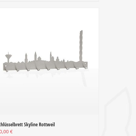
chlüsselbrett Skyline Rottweil
0,00
€