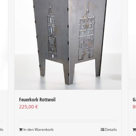
Feuerkorb Rottweil
G
225,00
€
8
ils
In den Warenkorb
Details