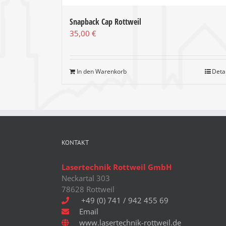
Snapback Cap Rottweil
35,00
€
In den Warenkorb
Deta
KONTAKT
Lasertechnik Rottweil GmbH
Neckartal 303
78628 Rottweil
+49 (0) 741 / 942 455 69
Email
www.lasertechnik-rottweil.de