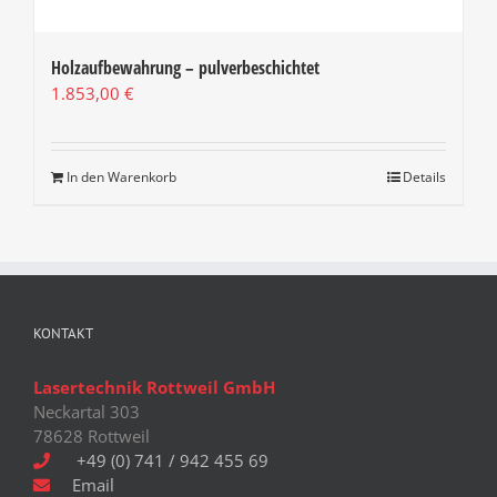
Holzaufbewahrung – pulverbeschichtet
1.853,00
€
In den Warenkorb
Details
KONTAKT
Lasertechnik Rottweil GmbH
Neckartal 303
78628 Rottweil
+49 (0) 741 / 942 455 69
Email