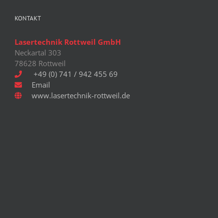
Optionen
können
KONTAKT
auf
der
Lasertechnik Rottweil GmbH
Produktseite
Neckartal 303
gewählt
78628 Rottweil
werden
+49 (0) 741 / 942 455 69
Email
www.lasertechnik-rottweil.de