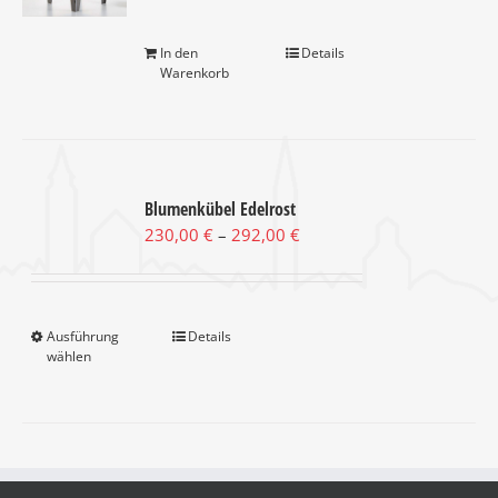
In den
Details
Warenkorb
Blumenkübel Edelrost
Preisspanne:
230,00
€
–
292,00
€
230,00 €
bis
292,00 €
Ausführung
Dieses
Details
wählen
Produkt
weist
mehrere
Varianten
auf.
Die