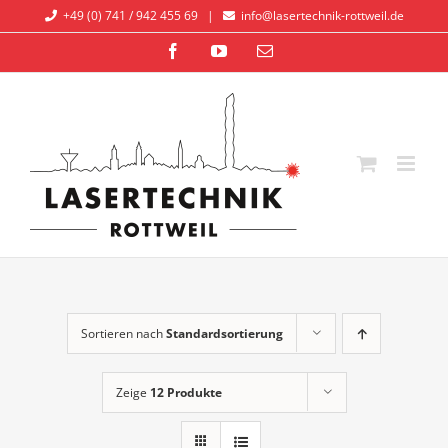
Zum
+49 (0) 741 / 942 455 69
|
info@lasertechnik-rottweil.de
Inhalt
Facebook
YouTube
E-
springen
Mail
Sortieren nach
Standardsortierung
Zeige
12 Produkte