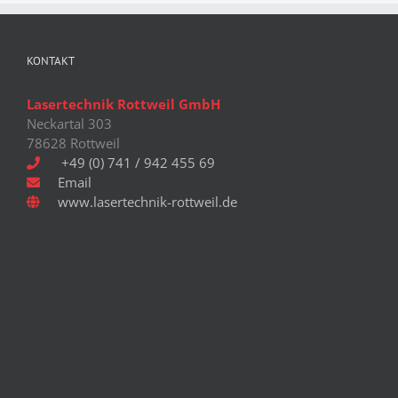
Varianten
auf.
Die
KONTAKT
Optionen
können
Lasertechnik Rottweil GmbH
auf
Neckartal 303
der
78628 Rottweil
Produktseite
+49 (0) 741 / 942 455 69
gewählt
Email
werden
www.lasertechnik-rottweil.de