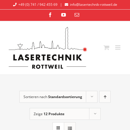
Zum
+49 (0) 741 / 942 455 69
|
info@lasertechnik-rottweil.de
Inhalt
Facebook
YouTube
E-
springen
Mail
Sortieren nach
Standardsortierung
Zeige
12 Produkte