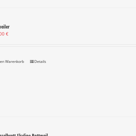
eiler
,00
€
den Warenkorb
Details
sselbrett Skyline Rottweil