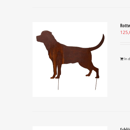
Rottw
125
In 
Schlü