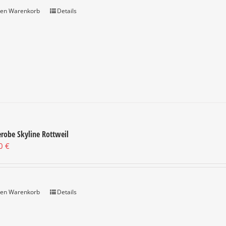
den Warenkorb
Details
robe Skyline Rottweil
00
€
den Warenkorb
Details