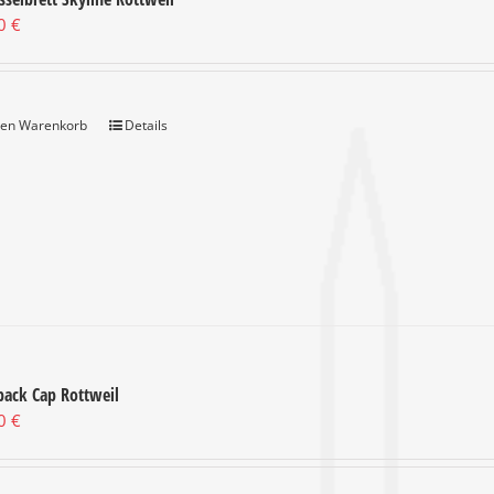
00
€
den Warenkorb
Details
back Cap Rottweil
00
€