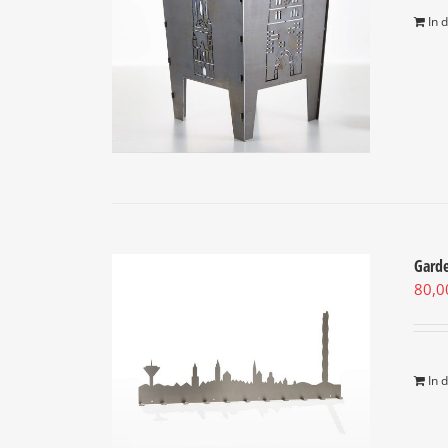
In 
Garde
80,
In 