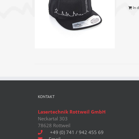
In 
KONTAKT
Lasertechnik Rottweil GmbH
Neckartal 303
78628 Rottweil
+49 (0) 741 / 942 455 69