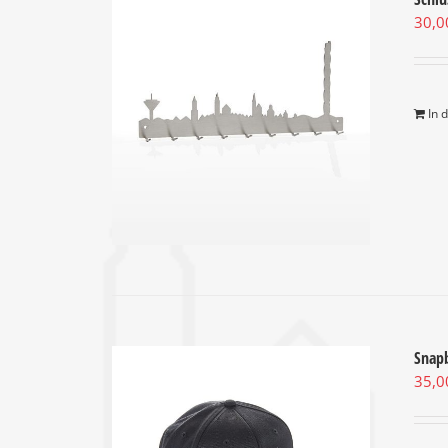
30,
In 
Snap
35,