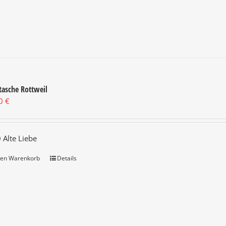
tasche Rottweil
00
€
 Alte Liebe
den Warenkorb
Details