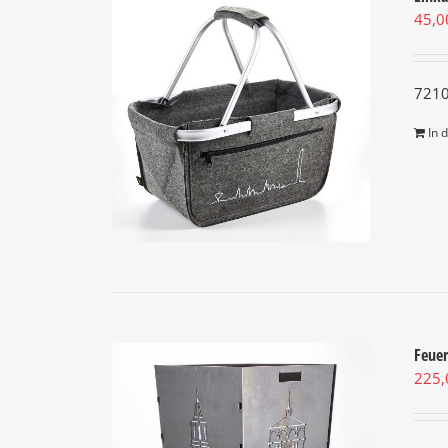
45,
7210
In 
Feuer
225