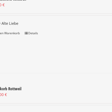
00
€
 Alte Liebe
den Warenkorb
Details
korb Rottweil
,00
€