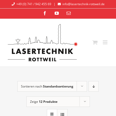
Zum
+49 (0) 741 / 942 455 69
|
info@lasertechnik-rottweil.de
Inhalt
Facebook
YouTube
E-
springen
Mail
Sortieren nach
Standardsortierung
Zeige
12 Produkte